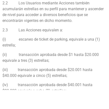
2.2
Los Usuarios mediante Acciones también
acumularán estrellas en su perfil para mantener y ascender
de nivel para acceder a diversos beneficios que se
encontrarán vigentes en dicho momento.
2.3
Las Acciones equivalen a:
(i)
escaneo de ticket de parking, equivale a una (1)
estrella;
(ii)
transacción aprobada desde $1 hasta $20.000
equivale a tres (3) estrellas;
(iii)
transacción aprobada desde $20.001 hasta
$40.000 equivale a cinco (5)
estrellas;
(iv)
transacción aprobada desde $40.001 hasta
$80.000 equivale a ocho (8)
estrellas;
(v)
transacción aprobada desde $80.001 hasta
$160.000 equivale a quince (15)
estrellas;